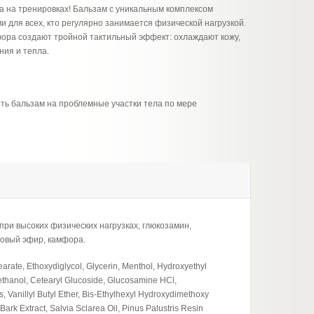
а на тренировках! Бальзам с уникальным комплексом
для всех, кто регулярно занимается физической нагрузкой.
ора создают тройной тактильный эффект: охлаждают кожу,
ия и тепла.
ь бальзам на проблемные участки тела по мере
и высоких физических нагрузках, глюкозамин,
ловый эфир, камфора.
earate, Ethoxydiglycol, Glycerin, Menthol, Hydroxyethyl
ethanol, Cetearyl Glucoside, Glucosamine HCl,
Vanillyl Butyl Ether, Bis-Ethylhexyl Hydroxydimethoxy
rk Extract, Salvia Sclarea Oil, Pinus Palustris Resin