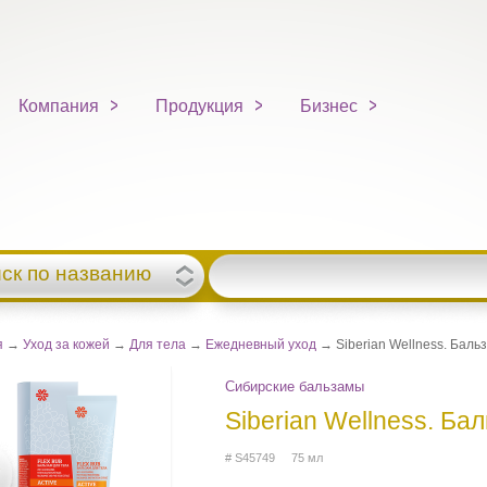
Компания
Продукция
Бизнес
ск по названию
я
→
Уход за кожей
→
Для тела
→
Ежедневный уход
→ Siberian Wellness. Баль
Сибирские бальзамы
Siberian Wellness. Ба
# S45749 75 мл