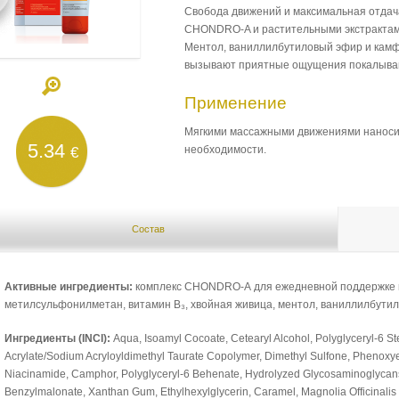
Свобода движений и максимальная отдач
CHONDRO-A и растительными экстрактами 
Ментол, ваниллилбутиловый эфир и камф
вызывают приятные ощущения покалыван
Применение
Мягкими массажными движениями наносит
5.34
необходимости.
€
Состав
Активные ингредиенты:
комплекс CHONDRO-А для ежедневной поддержке пр
метилсульфонилметан, витамин B₃, хвойная живица, ментол, ваниллилбути
Ингредиенты (INCI):
Aqua, Isoamyl Cocoate, Cetearyl Alcohol, Polyglyceryl-6 St
Acrylate/Sodium Acryloyldimethyl Taurate Copolymer, Dimethyl Sulfone, Phenoxy
Niacinamide, Camphor, Polyglyceryl-6 Behenate, Hydrolyzed Glycosaminoglycans, 
Benzylmalonate, Xanthan Gum, Ethylhexylglycerin, Caramel, Magnolia Officinalis Ba