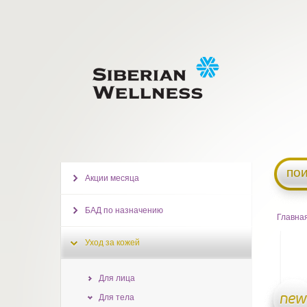
пои
Акции месяца
БАД по назначению
Главна
Уход за кожей
Для лица
Для тела