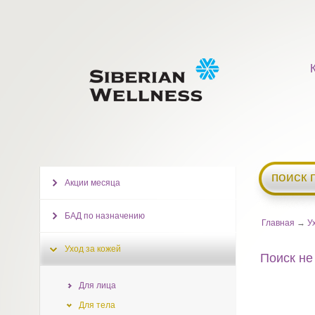
поиск 
Акции месяца
БАД по назначению
Главная
→
У
Уход за кожей
Поиск не
Для лица
Для тела