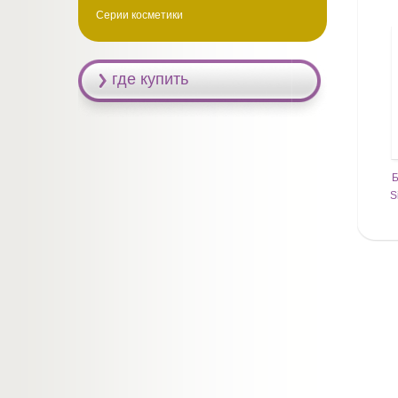
Серии косметики
где купить
Б
S