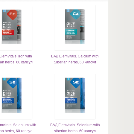
lemVitals. Iron with
БАД Elemvitals. Calcium with
ian herbs, 60 капсул
Siberian herbs, 60 капсул
mvitals. Selenium with
БАД Elemvitals. Selenium with
ian herbs, 60 капсул
siberian herbs, 60 капсул