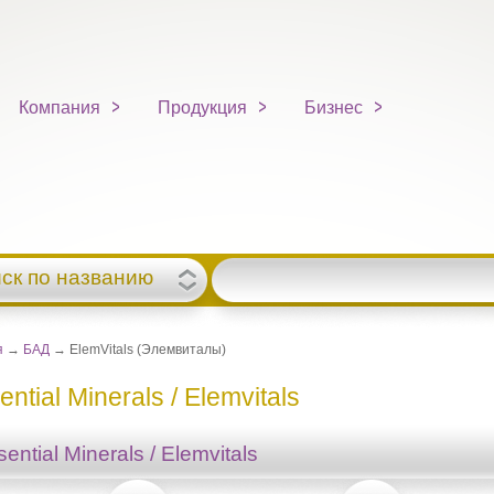
Компания
Продукция
Бизнес
ск по названию
я
→
БАД
→ ElemVitals (Элемвиталы)
ential Minerals / Elemvitals
ential Minerals / Elemvitals