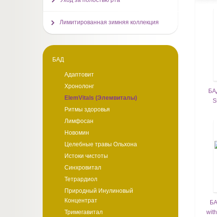
Уход за полостью рта
Лимитированная зимняя коллекция
БАД
Адаптовит
Хронолонг
БАД
ElemVitals (Элемвиталы)
S
Ритмы здоровья
Лимфосан
Новомин
Целебные травы Ольхона
Истоки чистоты
Синхровитал
Тетрардиол
Природный Инулиновый
Концентрат
БА
wit
Тримегавитал