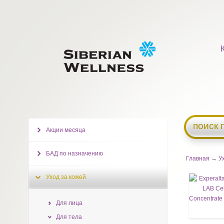
поиск 
Акции месяца
БАД по назначению
Главная
→
У
Уход за кожей
Для лица
Для тела