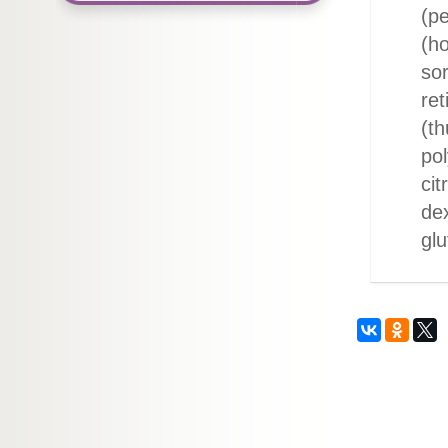
(pe
(h
sor
ret
(th
pol
cit
dex
glu