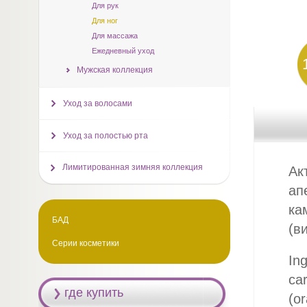
Для рук
Для ног
Для массажа
Ежедневный уход
Мужская коллекция
Уход за волосами
Уход за полостью рта
Лимитированная зимняя коллекция
Ак
ап
ка
БАД
(в
Серии косметики
Ing
car
где купить
(or