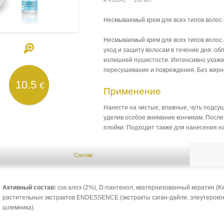
# 416041 100 мл
Несмываемый крем для всех типов волос 
Несмываемый крем для всех типов волос
уход и защиту волосам в течение дня: об
излишней пушистости. Интенсивно ухажив
пересушивание и повреждения. Без жирно
10.5
€
Применение
Нанести на чистые, влажные, чуть подсу
уделив особое внимание кончикам. Посл
плойки. Подходит также для нанесения н
Состав
Активный состав:
сок алоэ (2%), D-пантенол, кватернизованный кератин (Ker
растительных экстрактов ENDESSENCE (экстракты саган-дайли, элеутерококк
шлемника).