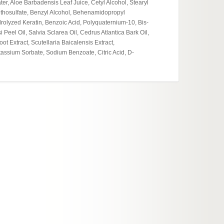
er, Aloe Barbadensis Leaf Juice, Cetyl Alcohol, Stearyl
Moistur
ethosulfate, Benzyl Alcohol, Behenamidopropyl
olyzed Keratin, Benzoic Acid, Polyquaternium-10, Bis-
eel Oil, Salvia Sclarea Oil, Cedrus Atlantica Bark Oil,
 Extract, Scutellaria Baicalensis Extract,
assium Sorbate, Sodium Benzoate, Citric Acid, D-