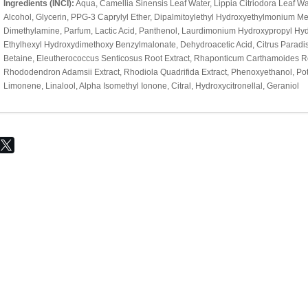
Ingredients (INCI):
Aqua, Camellia Sinensis Leaf Water, Lippia Citriodora Leaf Wat
Alcohol, Glycerin, PPG-3 Caprylyl Ether, Dipalmitoylethyl Hydroxyethylmonium M
Dimethylamine, Parfum, Lactic Acid, Panthenol, Laurdimonium Hydroxypropyl Hydr
Ethylhexyl Hydroxydimethoxy Benzylmalonate, Dehydroacetic Acid, Citrus Paradisi P
Betaine, Eleutherococcus Senticosus Root Extract, Rhaponticum Carthamoides Root
Rhododendron Adamsii Extract, Rhodiola Quadrifida Extract, Phenoxyethanol, Pot
Limonene, Linalool, Alpha Isomethyl Ionone, Citral, Hydroxycitronellal, Geraniol