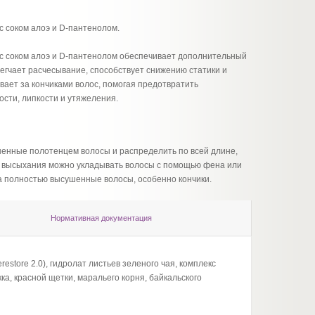
с соком алоэ и D-пантенолом.
 с соком алоэ и D-пантенолом обеспечивает дополнительный
легчает расчесывание, способствует снижению статики и
ает за кончиками волос, помогая предотвратить
сти, липкости и утяжеления.
шенные полотенцем волосы и распределить по всей длине,
е высыхания можно укладывать волосы с помощью фена или
а полностью высушенные волосы, особенно кончики.
Нормативная документация
estore 2.0), гидролат листьев зеленого чая, комплекс
а, красной щетки, маральего корня, байкальского
Cosmet