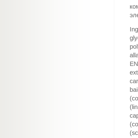
ко
эл
Ing
gly
pol
all
EN
ext
car
bai
(co
(li
cap
(co
(sc