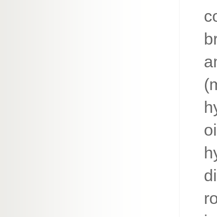
c
b
a
(
h
o
h
d
r