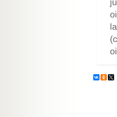
j
o
l
(
oi